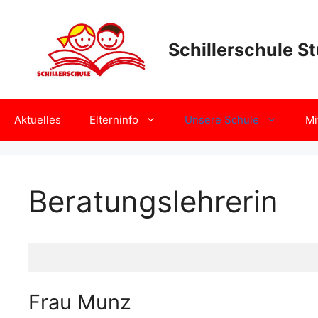
Zum
Inhalt
springen
Schillerschule St
Aktuelles
Elterninfo
Unsere Schule
Mi
Beratungslehrerin
Frau Munz