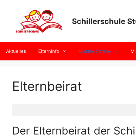
Zum
Inhalt
springen
Schillerschule St
Aktuelles
Elterninfo
Unsere Schule
Mi
Elternbeirat
Der Elternbeirat der Schi